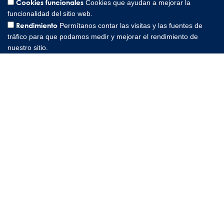
Cookies funcionales
Cookies que ayudan a mejorar la
Lee Spring Altenaer Straße 23, 58507 Lüdenscheid Germany |
funcionalidad del sitio web.
0049 151 573 84857
Rendimiento
Permítanos contar las visitas y las fuentes de
Copyright © 2026 Lee Spring Company
tráfico para que podamos medir y mejorar el rendimiento de
nuestro sitio.