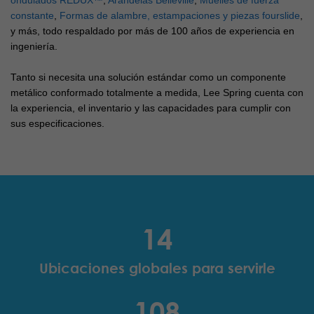
ondulados REDUX™
,
Arandelas Belleville
,
Muelles de fuerza
constante
,
Formas de alambre, estampaciones y piezas fourslide
,
y más, todo respaldado por más de 100 años de experiencia en
ingeniería.
Tanto si necesita una solución estándar como un componente
metálico conformado totalmente a medida, Lee Spring cuenta con
la experiencia, el inventario y las capacidades para cumplir con
sus especificaciones.
14
Ubicaciones globales para servirle
108