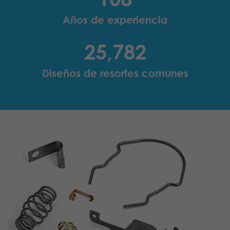
Años de experiencia
25,782
Diseños de resortes comunes