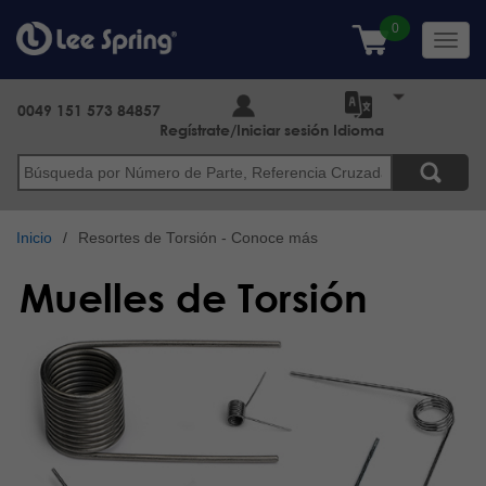
Pasar
al
Toggl
contenido
navig
principal
0049 151 573 84857
Regístrate/Iniciar sesión
Idioma
Buscar
Inicio
Resortes de Torsión - Conoce más
Muelles de Torsión