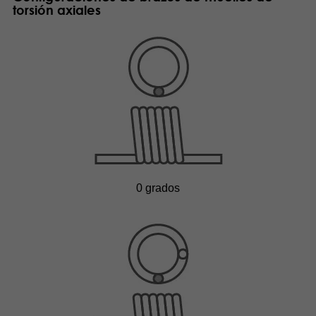
torsión axiales
0 grados