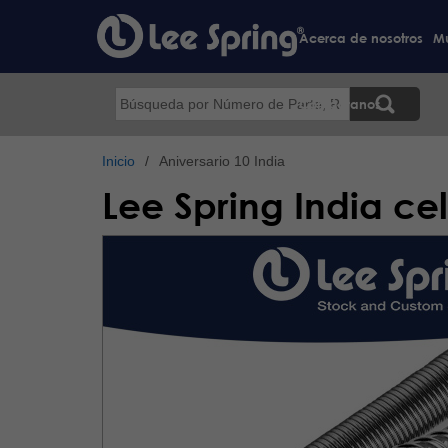
Pasar
al
Acerca de nosotros
Mu
contenido
principal
Buscar
Contáctanos
Inicio
Aniversario 10 India
Lee Spring India ce