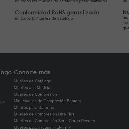
en 
en todos los muelles de catálogo y personalizados
Nu
Conformidad RoHS garantizada
nos
en todos lo muelles de catálogo
los
que
logo
Conoce más
Muelles de Catálogo
Muelles a la Medida
Muelles de Compresión
Mini Muelles de Compresión Bantam
les
Muelles para Baterías
Muelles de Compresión DIN-Plus
Muelles de Compresión Serie Carga Pesada
Muelles para Troquel HEFTY™