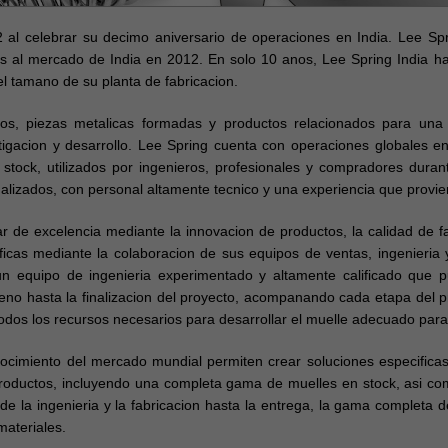
 al celebrar su decimo aniversario de operaciones en India. Lee Spri
 al mercado de India en 2012. En solo 10 anos, Lee Spring India ha 
el tamano de su planta de fabricacion.
os, piezas metalicas formadas y productos relacionados para una 
estigacion y desarrollo. Lee Spring cuenta con operaciones globales 
stock, utilizados por ingenieros, profesionales y compradores duran
alizados, con personal altamente tecnico y una experiencia que provi
 de excelencia mediante la innovacion de productos, la calidad de fabr
ificas mediante la colaboracion de sus equipos de ventas, ingenieria
un equipo de ingenieria experimentado y altamente calificado que
seno hasta la finalizacion del proyecto, acompanando cada etapa del 
odos los recursos necesarios para desarrollar el muelle adecuado para
ocimiento del mercado mundial permiten crear soluciones especificas 
 productos, incluyendo una completa gama de muelles en stock, asi co
de la ingenieria y la fabricacion hasta la entrega, la gama completa 
materiales.