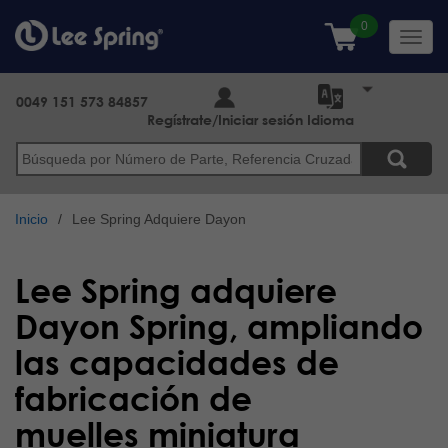
Pasar
al
Toggl
contenido
navig
principal
0049 151 573 84857
Regístrate/Iniciar sesión
Idioma
Buscar
Inicio
Lee Spring Adquiere Dayon
Lee Spring adquiere
Dayon Spring, ampliando
las capacidades de
fabricación de
muelles miniatura