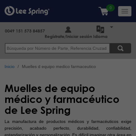
Pasar
al
Toggl
contenido
navig
principal
0049 151 573 84857
Regístrate/Iniciar sesión
Idioma
Buscar
Inicio
Muelles d equipo medico farmaceutico
Muelles de equipo
médico y farmacéutico
de Lee Spring
La manufactura de productos médicos y farmacéuticos exige
precisión, acabado perfecto, durabilidad, confiabilidad,
estandarización y personalización. Es difícil imaginar otra área en