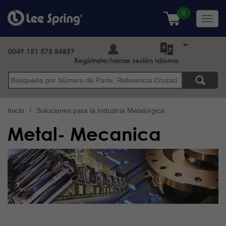
Pasar
al
Toggl
contenido
navig
principal
0049 151 573 84857
Regístrate/Iniciar sesión
Idioma
Buscar
Inicio
Soluciones para la Industria Metalúrgica
Metal- Mecanica