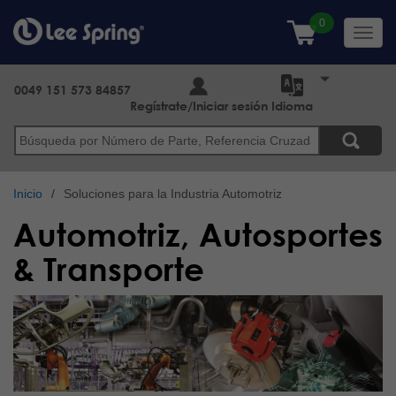
Pasar
al
Toggl
contenido
navig
principal
0049 151 573 84857
Regístrate/Iniciar sesión
Idioma
Buscar
Inicio
Soluciones para la Industria Automotriz
Automotriz, Autosportes
& Transporte